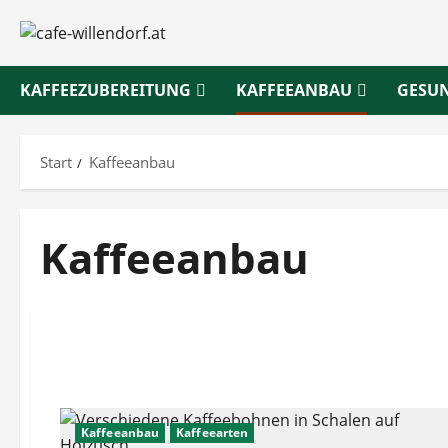
Zum
Inhalt
springen
KAFFEEZUBEREITUNG
KAFFEEANBAU
GESU
Start
Kaffeeanbau
Kaffeeanbau
Kaffeeanbau
Kaffeearten