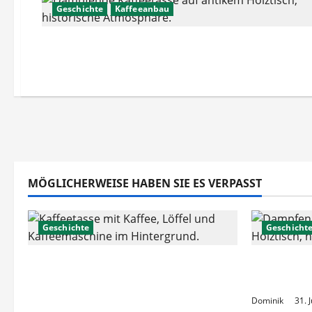
Geschichte
Kaffeeanbau
MÖGLICHERWEISE HABEN SIE ES VERPASST
Geschichte
Geschicht
Die Evolution der Kaffeekultur:
Kaffee in
Funktionale Pflanzenextrakte in
Menschhe
der modernen Zubereitung
Dominik
31. 