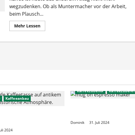
wegzudenken. Ob als Muntermacher vor der Arbeit,
beim Plausch...
Mehr
Mehr Lessen
Informationen
über
Kaffee
in
der
Geschichte
der
Menschheit
Kaffeezubehör
Kaffeezubere
e
Kaffeeanbau
Die besten Espressoma
 der Geschichte der
für Zuhause
it
Dominik
31. Juli 2024
Juli 2024