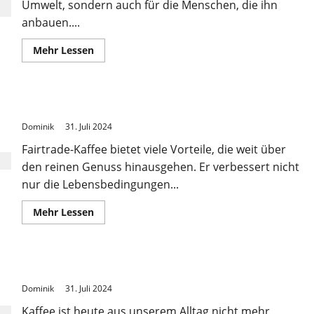
Umwelt, sondern auch für die Menschen, die ihn
anbauen....
Mehr
Mehr Lessen
Informationen
über
Nachhaltiger
Kaffeeanbau
leicht
Die Vorteile von Fairtrade-Kaffee
gemacht
Dominik
31. Juli 2024
Fairtrade-Kaffee bietet viele Vorteile, die weit über
den reinen Genuss hinausgehen. Er verbessert nicht
nur die Lebensbedingungen...
Mehr
Mehr Lessen
Informationen
über
Die
Vorteile
von
Kaffee in der Geschichte der Menschheit
Fairtrade-
Kaffee
Dominik
31. Juli 2024
Kaffee ist heute aus unserem Alltag nicht mehr