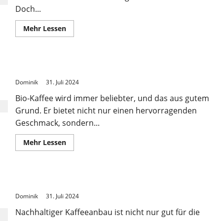
Doch...
Mehr
Mehr Lessen
Informationen
über
Die
besten
Kaffeebohnen
Die Vorteile von Bio-Kaffee
aus
aller
Dominik
31. Juli 2024
Welt
Bio-Kaffee wird immer beliebter, und das aus gutem
Grund. Er bietet nicht nur einen hervorragenden
Geschmack, sondern...
Mehr
Mehr Lessen
Informationen
über
Die
Vorteile
von
Nachhaltiger Kaffeeanbau leicht gemacht
Bio-
Kaffee
Dominik
31. Juli 2024
Nachhaltiger Kaffeeanbau ist nicht nur gut für die